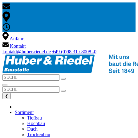
Anfahrt
Kontakt
kontakt@huber-riedel.de
+49 (0)98 31 / 8008 -0
❮
Sortiment
Tiefbau
Hochbau
Dach
Trockenbau