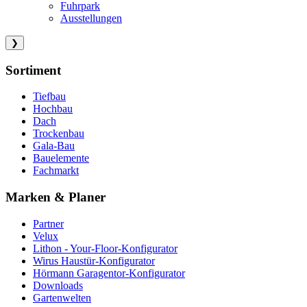
Fuhrpark
Ausstellungen
❯
Sortiment
Tiefbau
Hochbau
Dach
Trockenbau
Gala-Bau
Bauelemente
Fachmarkt
Marken & Planer
Partner
Velux
Lithon - Your-Floor-Konfigurator
Wirus Haustür-Konfigurator
Hörmann Garagentor-Konfigurator
Downloads
Gartenwelten