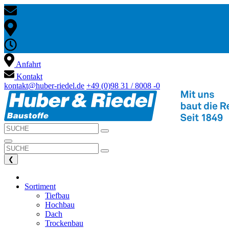
Anfahrt
Kontakt
kontakt@huber-riedel.de
+49 (0)98 31 / 8008 -0
❮
Sortiment
Tiefbau
Hochbau
Dach
Trockenbau