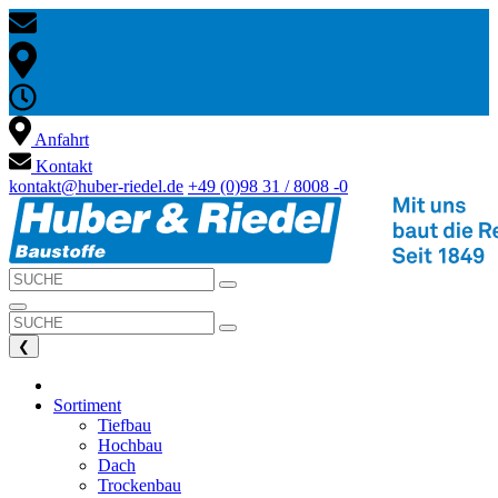
Anfahrt
Kontakt
kontakt@huber-riedel.de
+49 (0)98 31 / 8008 -0
❮
Sortiment
Tiefbau
Hochbau
Dach
Trockenbau